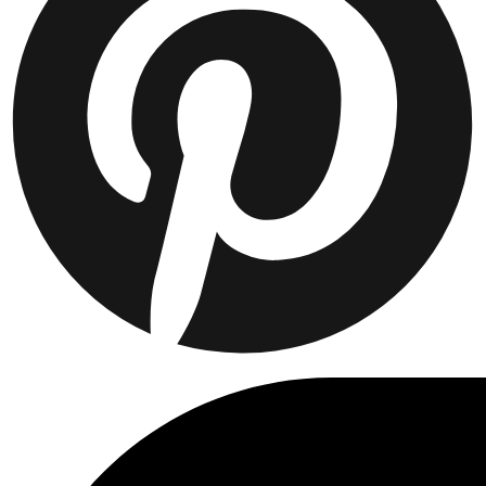
Współprace
Prince / Les Deux
KB: The Anniversary Editions
Kolekcje
Les Deux International Club
Summer 2026