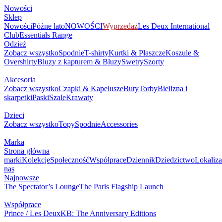
Nowości
Sklep
Nowości
Późne lato
NOWOŚCI
Wyprzedaż
Les Deux International
Club
Essentials Range
Odzież
Zobacz wszystko
Spodnie
T-shirty
Kurtki & Płaszcze
Koszule &
Overshirty
Bluzy z kapturem & Bluzy
Swetry
Szorty
Akcesoria
Zobacz wszystko
Czapki & Kapelusze
Buty
Torby
Bielizna i
skarpetki
Paski
Szale
Krawaty