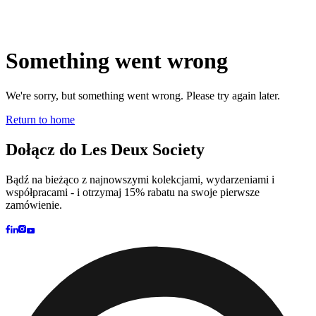
Marka
Strona główna
marki
Kolekcje
Społeczność
Współprace
Dziennik
Dziedzictwo
Lokaliza
nas
Najnowsze
The Spectator’s Lounge
The Paris Flagship Launch