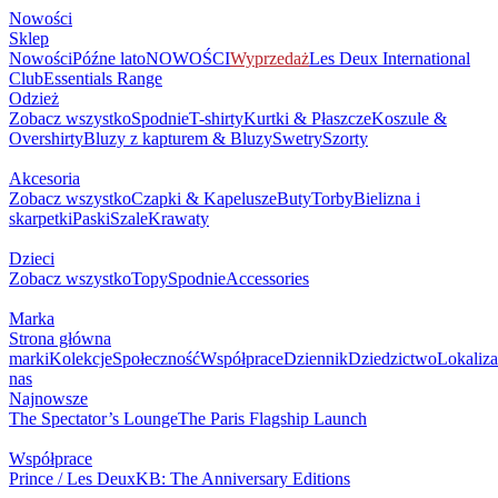
Nowości
Sklep
Nowości
Późne lato
NOWOŚCI
Wyprzedaż
Les Deux International
Club
Essentials Range
Odzież
Zobacz wszystko
Spodnie
T-shirty
Kurtki & Płaszcze
Koszule &
Overshirty
Bluzy z kapturem & Bluzy
Swetry
Szorty
Akcesoria
Zobacz wszystko
Czapki & Kapelusze
Buty
Torby
Bielizna i
skarpetki
Paski
Szale
Krawaty
Dzieci
Zobacz wszystko
Topy
Spodnie
Accessories
Marka
Strona główna
marki
Kolekcje
Społeczność
Współprace
Dziennik
Dziedzictwo
Lokaliza
nas
Najnowsze
The Spectator’s Lounge
The Paris Flagship Launch
Współprace
Prince / Les Deux
KB: The Anniversary Editions