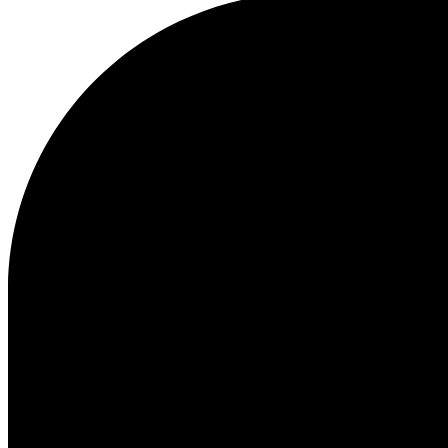
Obsługa klienta
FAQ
Kontakt
Dostawa
Procedura zwrotu
Reklamacja
Les Deux
O nas
Nasza odpowiedzialność
Kariera
Partner Platform
B2B-
login
Sklepy
Kraj
Poland