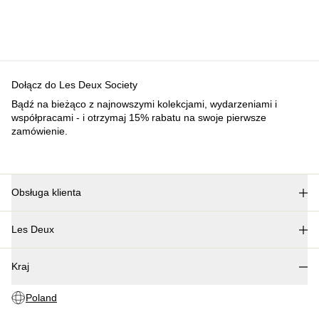
Dołącz do Les Deux Society
Bądź na bieżąco z najnowszymi kolekcjami, wydarzeniami i
współpracami - i otrzymaj 15% rabatu na swoje pierwsze
zamówienie.
Obsługa klienta
FAQ
Les Deux
Kontakt
Dostawa
O nas
Procedura zwrotu
Kraj
Nasza odpowiedzialność
Reklamacja
Kariera
Poland
Partner Platform
B2B-login