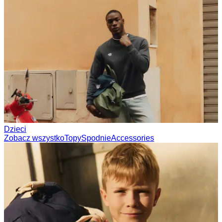
Kolekcje
Les Deux International Club
Summer 2026
Szukaj
Poland
0
Najpopularniejsze teraz
Polo
T-SHIRTY
KURTKI