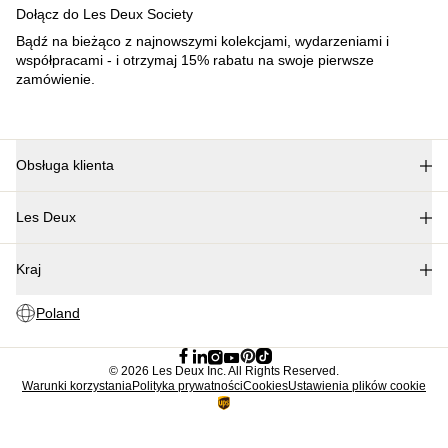
Kolekcje
Les Deux International Club
Summer 2026
Szukaj
Poland
0
Najpopularniejsze teraz
Polo
T-SHIRTY
KURTKI