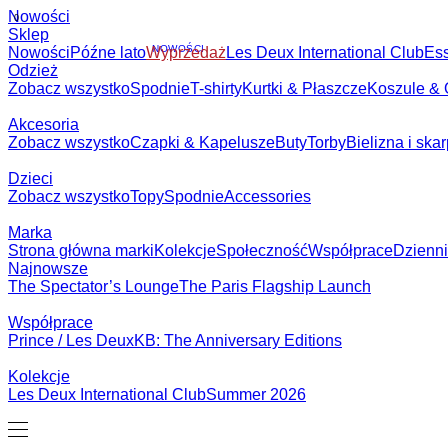
Nowości
0
Sklep
NOWOŚCI
Nowości
Późne lato
Wyprzedaż
Les Deux International Club
Ess
Odzież
Zobacz wszystko
Spodnie
T-shirty
Kurtki & Płaszcze
Koszule & 