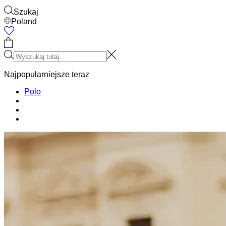
Akcesoria
Zobacz wszystko
Czapki & Kapelusze
Buty
Torby
Bielizna i skar