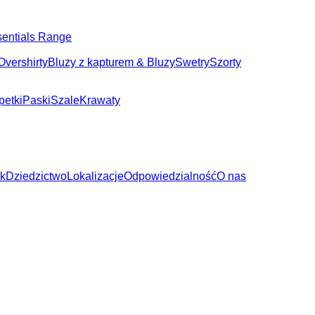
entials Range
Overshirty
Bluzy z kapturem & Bluzy
Swetry
Szorty