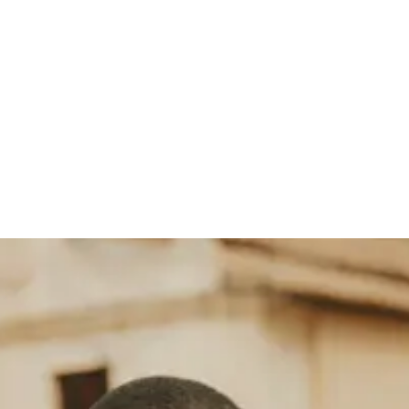
petki
Paski
Szale
Krawaty