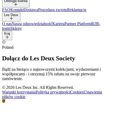
Obsługa klienta
FAQ
Kontakt
Dostawa
Procedura zwrotu
Reklamacja
Les Deux
O nas
Nasza odpowiedzialność
Kariera
Partner Platform
B2B-
login
Sklepy
Kraj
Poland
Dołącz do Les Deux Society
Bądź na bieżąco z najnowszymi kolekcjami, wydarzeniami i
współpracami - i otrzymaj 15% rabatu na swoje pierwsze
zamówienie.
©
2026 Les Deux Inc. All Rights Reserved.
Warunki korzystania
Polityka prywatności
Cookies
Ustawienia
plików cookie