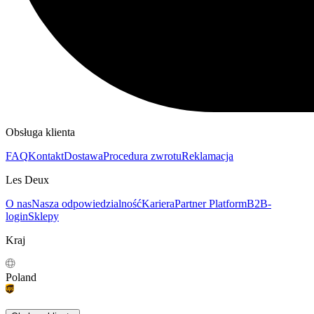
Obsługa klienta
FAQ
Kontakt
Dostawa
Procedura zwrotu
Reklamacja
Les Deux
O nas
Nasza odpowiedzialność
Kariera
Partner Platform
B2B-
login
Sklepy
Kraj
Poland