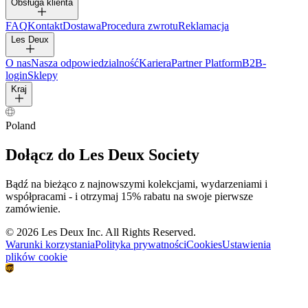
Obsługa klienta
FAQ
Kontakt
Dostawa
Procedura zwrotu
Reklamacja
Les Deux
O nas
Nasza odpowiedzialność
Kariera
Partner Platform
B2B-
login
Sklepy
Kraj
Poland
Dołącz do Les Deux Society
Bądź na bieżąco z najnowszymi kolekcjami, wydarzeniami i
współpracami - i otrzymaj 15% rabatu na swoje pierwsze
zamówienie.
©
2026 Les Deux Inc. All Rights Reserved.
Warunki korzystania
Polityka prywatności
Cookies
Ustawienia
plików cookie