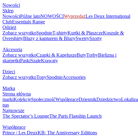
Nowości
Sklep
Nowości
Późne lato
NOWOŚCI
Wyprzedaż
Les Deux International
Club
Essentials Range
Odzież
Zobacz wszystko
Spodnie
T-shirty
Kurtki & Płaszcze
Koszule &
Overshirty
Bluzy z kapturem & Bluzy
Swetry
Szorty
Akcesoria
Zobacz wszystko
Czapki & Kapelusze
Buty
Torby
Bielizna i
skarpetki
Paski
Szale
Krawaty
Dzieci
Zobacz wszystko
Topy
Spodnie
Accessories
Marka
Strona główna
marki
Kolekcje
Społeczność
Współprace
Dziennik
Dziedzictwo
Lokaliza
nas
Najnowsze
The Spectator’s Lounge
The Paris Flagship Launch
Współprace
Prince / Les Deux
KB: The Anniversary Editions