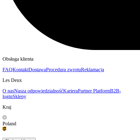
Obsługa klienta
FAQ
Kontakt
Dostawa
Procedura zwrotu
Reklamacja
Les Deux
O nas
Nasza odpowiedzialność
Kariera
Partner Platform
B2B-
login
Sklepy
Kraj
Poland