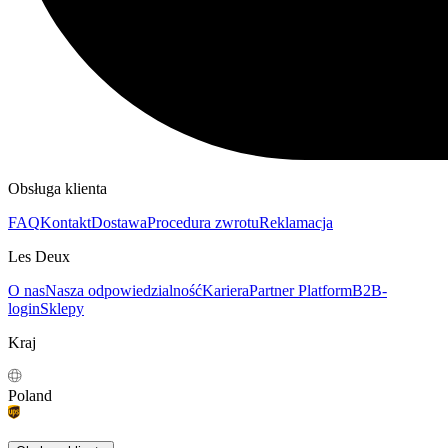
Obsługa klienta
FAQ
Kontakt
Dostawa
Procedura zwrotu
Reklamacja
Les Deux
O nas
Nasza odpowiedzialność
Kariera
Partner Platform
B2B-
login
Sklepy
Kraj
Poland