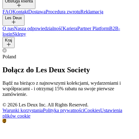
Obsługa klienta
FAQ
Kontakt
Dostawa
Procedura zwrotu
Reklamacja
Les Deux
O nas
Nasza odpowiedzialność
Kariera
Partner Platform
B2B-
login
Sklepy
Kraj
Poland
Dołącz do Les Deux Society
Bądź na bieżąco z najnowszymi kolekcjami, wydarzeniami i
współpracami - i otrzymaj 15% rabatu na swoje pierwsze
zamówienie.
©
2026 Les Deux Inc. All Rights Reserved.
Warunki korzystania
Polityka prywatności
Cookies
Ustawienia
plików cookie