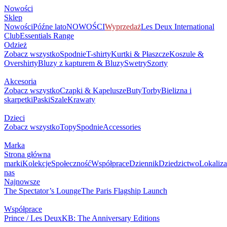
Nowości
Sklep
Nowości
Późne lato
NOWOŚCI
Wyprzedaż
Les Deux International
Club
Essentials Range
Odzież
Zobacz wszystko
Spodnie
T-shirty
Kurtki & Płaszcze
Koszule &
Overshirty
Bluzy z kapturem & Bluzy
Swetry
Szorty
Akcesoria
Zobacz wszystko
Czapki & Kapelusze
Buty
Torby
Bielizna i
skarpetki
Paski
Szale
Krawaty
Dzieci
Zobacz wszystko
Topy
Spodnie
Accessories
Marka
Strona główna
marki
Kolekcje
Społeczność
Współprace
Dziennik
Dziedzictwo
Lokaliza
nas
Najnowsze
The Spectator’s Lounge
The Paris Flagship Launch
Współprace
Prince / Les Deux
KB: The Anniversary Editions