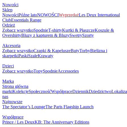
Nowości
Sklep
Nowości
Późne lato
NOWOŚCI
Wyprzedaż
Les Deux International
Club
Essentials Range
Odzież
Zobacz wszystko
Spodnie
T-shirty
Kurtki & Płaszcze
Koszule &
Overshirty
Bluzy z kapturem & Bluzy
Swetry
Szorty
Akcesoria
Zobacz wszystko
Czapki & Kapelusze
Buty
Torby
Bielizna i
skarpetki
Paski
Szale
Krawaty