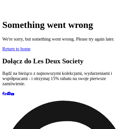
Marka
Strona główna
marki
Kolekcje
Społeczność
Współprace
Dziennik
Dziedzictwo
Lokaliza
nas
Najnowsze
The Spectator’s Lounge
The Paris Flagship Launch
Współprace
Prince / Les Deux
KB: The Anniversary Editions