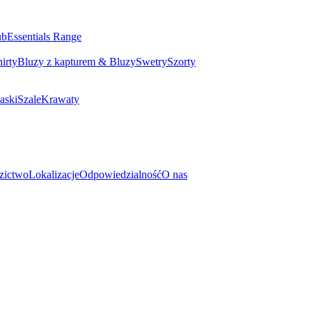
ub
Essentials Range
irty
Bluzy z kapturem & Bluzy
Swetry
Szorty
aski
Szale
Krawaty
zictwo
Lokalizacje
Odpowiedzialność
O nas