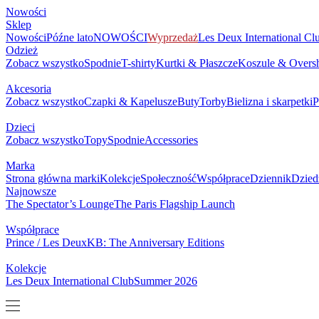
Nowości
Sklep
Nowości
Późne lato
NOWOŚCI
Wyprzedaż
Les Deux International Cl
Odzież
Zobacz wszystko
Spodnie
T-shirty
Kurtki & Płaszcze
Koszule & Oversh
Akcesoria
Zobacz wszystko
Czapki & Kapelusze
Buty
Torby
Bielizna i skarpetki
P
Dzieci
Zobacz wszystko
Topy
Spodnie
Accessories
Marka
Strona główna marki
Kolekcje
Społeczność
Współprace
Dziennik
Dzied
Najnowsze
The Spectator’s Lounge
The Paris Flagship Launch
Współprace
Prince / Les Deux
KB: The Anniversary Editions
Kolekcje
Les Deux International Club
Summer 2026