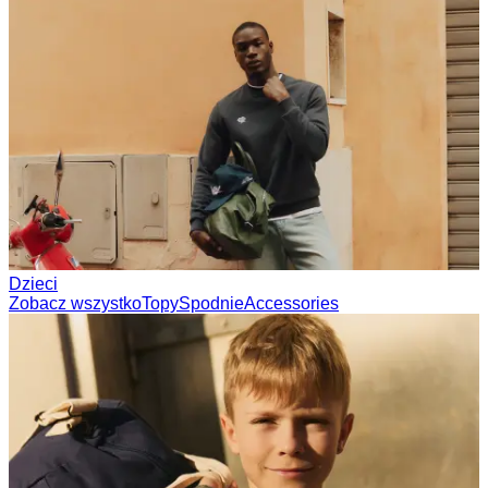
Dzieci
Zobacz wszystko
Topy
Spodnie
Accessories