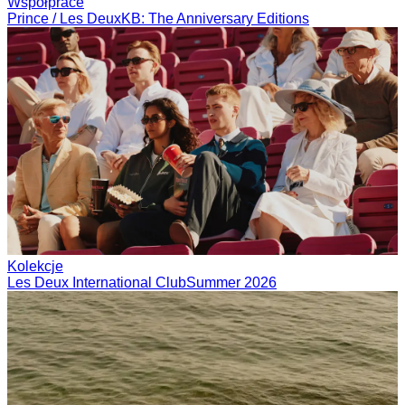
Współprace
Prince / Les Deux
KB: The Anniversary Editions
Kolekcje
Les Deux International Club
Summer 2026