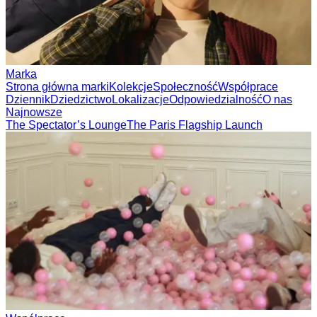
Marka
Strona główna marki
Kolekcje
Społeczność
Współprace
Dziennik
Dziedzictwo
Lokalizacje
Odpowiedzialność
O nas
Najnowsze
The Spectator’s Lounge
The Paris Flagship Launch