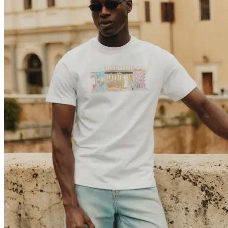
Marka
Strona główna marki
Kolekcje
Społeczność
Współprace
Dziennik
Dziedzictwo
Lokalizacje
Odpowiedzialność
O nas
Najnowsze
The Spectator’s Lounge
The Paris Flagship Launch