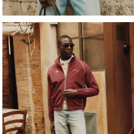
Współprace
Prince / Les Deux
KB: The Anniversary Editions
Kolekcje
Les Deux International Club
Summer 2026