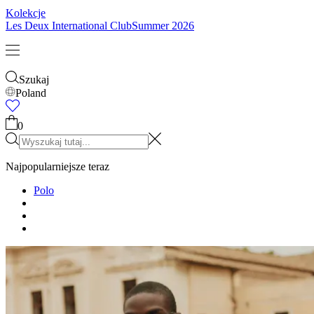
Dzieci
Zobacz wszystko
Topy
Spodnie
Accessories