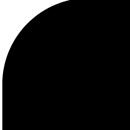
Obsługa klienta
FAQ
Kontakt
Dostawa
Procedura zwrotu
Reklamacja
Les Deux
O nas
Nasza odpowiedzialność
Kariera
Partner Platform
B2B-
login
Sklepy
Kraj
Poland