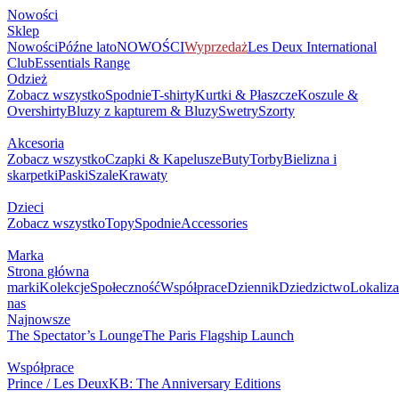
Nowości
Sklep
Nowości
Późne lato
NOWOŚCI
Wyprzedaż
Les Deux International
Club
Essentials Range
Odzież
Zobacz wszystko
Spodnie
T-shirty
Kurtki & Płaszcze
Koszule &
Overshirty
Bluzy z kapturem & Bluzy
Swetry
Szorty
Akcesoria
Zobacz wszystko
Czapki & Kapelusze
Buty
Torby
Bielizna i
skarpetki
Paski
Szale
Krawaty
Dzieci
Zobacz wszystko
Topy
Spodnie
Accessories
Marka
Strona główna
marki
Kolekcje
Społeczność
Współprace
Dziennik
Dziedzictwo
Lokaliza
nas
Najnowsze
The Spectator’s Lounge
The Paris Flagship Launch
Współprace
Prince / Les Deux
KB: The Anniversary Editions