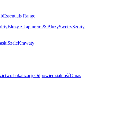
ub
Essentials Range
irty
Bluzy z kapturem & Bluzy
Swetry
Szorty