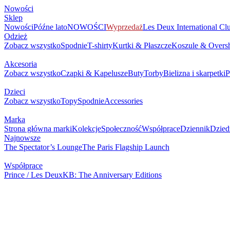
Nowości
Sklep
Nowości
Późne lato
NOWOŚCI
Wyprzedaż
Les Deux International Cl
Odzież
Zobacz wszystko
Spodnie
T-shirty
Kurtki & Płaszcze
Koszule & Oversh