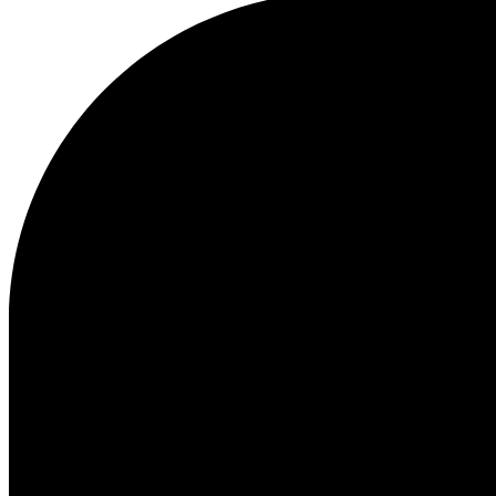
Obsługa klienta
FAQ
Kontakt
Dostawa
Procedura zwrotu
Reklamacja
Les Deux
O nas
Nasza odpowiedzialność
Kariera
Partner Platform
B2B-
login
Sklepy
Kraj
Poland