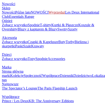
Nowości
Sklep
Nowości
Późne lato
NOWOŚCI
Wyprzedaż
Les Deux International
Club
Essentials Range
Odzież
Zobacz wszystko
Spodnie
T-shirty
Kurtki & Płaszcze
Koszule &
Overshirty
Bluzy z kapturem & Bluzy
Swetry
Szorty
Akcesoria
Zobacz wszystko
Czapki & Kapelusze
Buty
Torby
Bielizna i
skarpetki
Paski
Szale
Krawaty
Dzieci
Zobacz wszystko
Topy
Spodnie
Accessories
Marka
Strona główna
marki
Kolekcje
Społeczność
Współprace
Dziennik
Dziedzictwo
Lokaliza
nas
Najnowsze
The Spectator’s Lounge
The Paris Flagship Launch
Współprace
Prince / Les Deux
KB: The Anniversary Editions