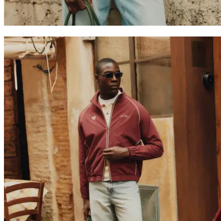
Współprace
Prince / Les Deux
KB: The Anniversary Editions
Kolekcje
Les Deux International Club
Summer 2026