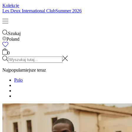
Dzieci
Zobacz wszystko
Topy
Spodnie
Accessories