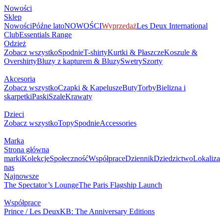
Nowości
Sklep
Nowości
Późne lato
NOWOŚCI
Wyprzedaż
Les Deux International
Club
Essentials Range
Odzież
Zobacz wszystko
Spodnie
T-shirty
Kurtki & Płaszcze
Koszule &
Overshirty
Bluzy z kapturem & Bluzy
Swetry
Szorty
Akcesoria
Zobacz wszystko
Czapki & Kapelusze
Buty
Torby
Bielizna i
skarpetki
Paski
Szale
Krawaty