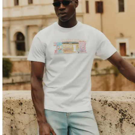
Marka
Strona główna
marki
Kolekcje
Społeczność
Współprace
Dziennik
Dziedzictwo
Lokaliza
nas
Najnowsze
The Spectator’s Lounge
The Paris Flagship Launch