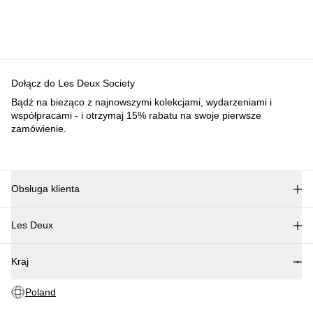
Dołącz do Les Deux Society
Bądź na bieżąco z najnowszymi kolekcjami, wydarzeniami i
współpracami - i otrzymaj 15% rabatu na swoje pierwsze
zamówienie.
Obsługa klienta
FAQ
Les Deux
Kontakt
Dostawa
O nas
Procedura zwrotu
Kraj
Nasza odpowiedzialność
Reklamacja
Kariera
Poland
Partner Platform
B2B-login