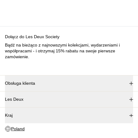
Dołącz do Les Deux Society
Bądź na bieżąco z najnowszymi kolekcjami, wydarzeniami i
współpracami - i otrzymaj 15% rabatu na swoje pierwsze
zamówienie.
Obsługa klienta
FAQ
Les Deux
Kontakt
Dostawa
O nas
Procedura zwrotu
Kraj
Nasza odpowiedzialność
Reklamacja
Kariera
Poland
Partner Platform
B2B-login