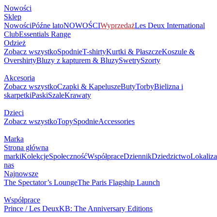
Nowości
Sklep
Nowości
Późne lato
NOWOŚCI
Wyprzedaż
Les Deux International
Club
Essentials Range
Odzież
Zobacz wszystko
Spodnie
T-shirty
Kurtki & Płaszcze
Koszule &
Overshirty
Bluzy z kapturem & Bluzy
Swetry
Szorty
Akcesoria
Zobacz wszystko
Czapki & Kapelusze
Buty
Torby
Bielizna i
skarpetki
Paski
Szale
Krawaty
Dzieci
Zobacz wszystko
Topy
Spodnie
Accessories
Marka
Strona główna
marki
Kolekcje
Społeczność
Współprace
Dziennik
Dziedzictwo
Lokaliza
nas
Najnowsze
The Spectator’s Lounge
The Paris Flagship Launch
Współprace
Prince / Les Deux
KB: The Anniversary Editions