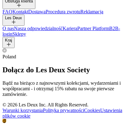
Obsługa klienta
FAQ
Kontakt
Dostawa
Procedura zwrotu
Reklamacja
Les Deux
O nas
Nasza odpowiedzialność
Kariera
Partner Platform
B2B-
login
Sklepy
Kraj
Poland
Dołącz do Les Deux Society
Bądź na bieżąco z najnowszymi kolekcjami, wydarzeniami i
współpracami - i otrzymaj 15% rabatu na swoje pierwsze
zamówienie.
©
2026 Les Deux Inc. All Rights Reserved.
Warunki korzystania
Polityka prywatności
Cookies
Ustawienia
plików cookie