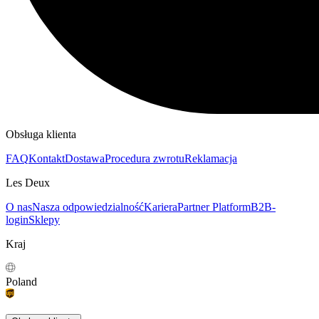
Obsługa klienta
FAQ
Kontakt
Dostawa
Procedura zwrotu
Reklamacja
Les Deux
O nas
Nasza odpowiedzialność
Kariera
Partner Platform
B2B-
login
Sklepy
Kraj
Poland