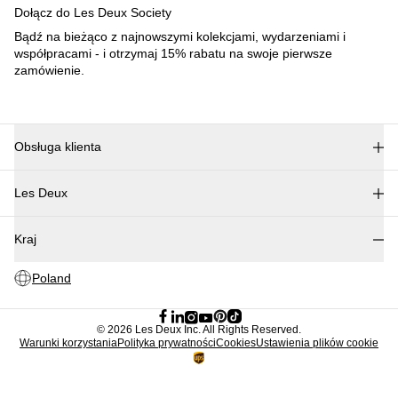
Dołącz do Les Deux Society
Bądź na bieżąco z najnowszymi kolekcjami, wydarzeniami i
współpracami - i otrzymaj 15% rabatu na swoje pierwsze
zamówienie.
Obsługa klienta
FAQ
Les Deux
Kontakt
Dostawa
O nas
Procedura zwrotu
Kraj
Nasza odpowiedzialność
Reklamacja
Kariera
Poland
Partner Platform
B2B-login
Sklepy
©
2026 Les Deux Inc. All Rights Reserved.
Warunki korzystania
Polityka prywatności
Cookies
Ustawienia plików cookie