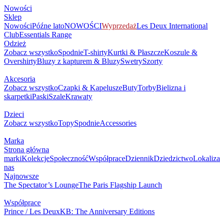
Nowości
Sklep
Nowości
Późne lato
NOWOŚCI
Wyprzedaż
Les Deux International
Club
Essentials Range
Odzież
Zobacz wszystko
Spodnie
T-shirty
Kurtki & Płaszcze
Koszule &
Overshirty
Bluzy z kapturem & Bluzy
Swetry
Szorty
Akcesoria
Zobacz wszystko
Czapki & Kapelusze
Buty
Torby
Bielizna i
skarpetki
Paski
Szale
Krawaty
Dzieci
Zobacz wszystko
Topy
Spodnie
Accessories
Marka
Strona główna
marki
Kolekcje
Społeczność
Współprace
Dziennik
Dziedzictwo
Lokaliza
nas
Najnowsze
The Spectator’s Lounge
The Paris Flagship Launch
Współprace
Prince / Les Deux
KB: The Anniversary Editions