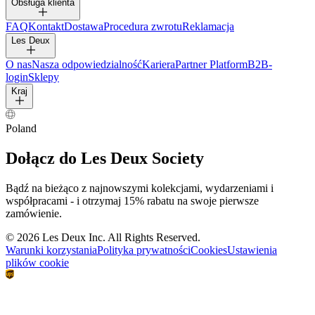
Obsługa klienta
FAQ
Kontakt
Dostawa
Procedura zwrotu
Reklamacja
Les Deux
O nas
Nasza odpowiedzialność
Kariera
Partner Platform
B2B-
login
Sklepy
Kraj
Poland
Dołącz do Les Deux Society
Bądź na bieżąco z najnowszymi kolekcjami, wydarzeniami i
współpracami - i otrzymaj 15% rabatu na swoje pierwsze
zamówienie.
©
2026 Les Deux Inc. All Rights Reserved.
Warunki korzystania
Polityka prywatności
Cookies
Ustawienia
plików cookie