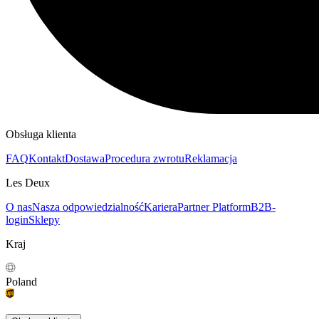
Obsługa klienta
FAQ
Kontakt
Dostawa
Procedura zwrotu
Reklamacja
Les Deux
O nas
Nasza odpowiedzialność
Kariera
Partner Platform
B2B-
login
Sklepy
Kraj
Poland