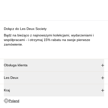
Dołącz do Les Deux Society
Bądź na bieżąco z najnowszymi kolekcjami, wydarzeniami i
współpracami - i otrzymaj 15% rabatu na swoje pierwsze
zamówienie.
Obsługa klienta
FAQ
Les Deux
Kontakt
Dostawa
O nas
Procedura zwrotu
Kraj
Nasza odpowiedzialność
Reklamacja
Kariera
Poland
Partner Platform
B2B-login