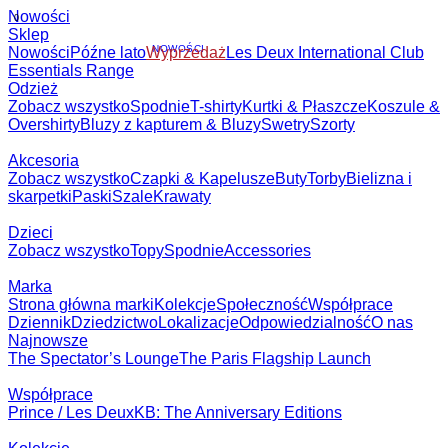
Nowości
Sklep
Nowości
Późne lato
NOWOŚCI
Wyprzedaż
Les Deux International
Club
Essentials Range
Odzież
Zobacz wszystko
Spodnie
T-shirty
Kurtki & Płaszcze
Koszule &
Overshirty
Bluzy z kapturem & Bluzy
Swetry
Szorty
Akcesoria
Zobacz wszystko
Czapki & Kapelusze
Buty
Torby
Bielizna i
skarpetki
Paski
Szale
Krawaty
Dzieci
Zobacz wszystko
Topy
Spodnie
Accessories
Marka
Strona główna
marki
Kolekcje
Społeczność
Współprace
Dziennik
Dziedzictwo
Lokaliza
nas
Najnowsze
The Spectator’s Lounge
The Paris Flagship Launch
Współprace
Prince / Les Deux
KB: The Anniversary Editions