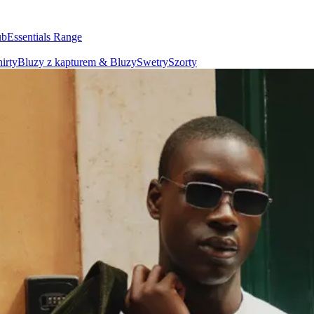
ub
Essentials Range
irty
Bluzy z kapturem & Bluzy
Swetry
Szorty
aski
Szale
Krawaty
zictwo
Lokalizacje
Odpowiedzialność
O nas