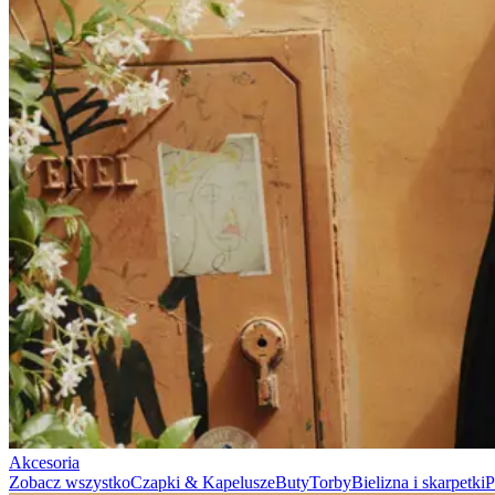
Szukaj
Poland
0
Najpopularniejsze teraz
Polo
T-SHIRTY