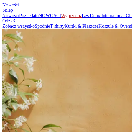
Nowości
Sklep
Nowości
Późne lato
NOWOŚCI
Wyprzedaż
Les Deux International Cl
Odzież
Zobacz wszystko
Spodnie
T-shirty
Kurtki & Płaszcze
Koszule & Oversh
Akcesoria
Zobacz wszystko
Czapki & Kapelusze
Buty
Torby
Bielizna i skarpetki
P
Dzieci
Zobacz wszystko
Topy
Spodnie
Accessories
Marka
Strona główna marki
Kolekcje
Społeczność
Współprace
Dziennik
Dzied
Najnowsze
The Spectator’s Lounge
The Paris Flagship Launch
Współprace
Prince / Les Deux
KB: The Anniversary Editions
Kolekcje
Les Deux International Club
Summer 2026