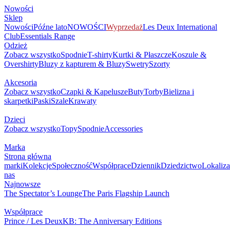
Nowości
Sklep
Nowości
Późne lato
NOWOŚCI
Wyprzedaż
Les Deux International
Club
Essentials Range
Odzież
Zobacz wszystko
Spodnie
T-shirty
Kurtki & Płaszcze
Koszule &
Overshirty
Bluzy z kapturem & Bluzy
Swetry
Szorty
Akcesoria
Zobacz wszystko
Czapki & Kapelusze
Buty
Torby
Bielizna i
skarpetki
Paski
Szale
Krawaty
Dzieci
Zobacz wszystko
Topy
Spodnie
Accessories
Marka
Strona główna
marki
Kolekcje
Społeczność
Współprace
Dziennik
Dziedzictwo
Lokaliza
nas
Najnowsze
The Spectator’s Lounge
The Paris Flagship Launch
Współprace
Prince / Les Deux
KB: The Anniversary Editions